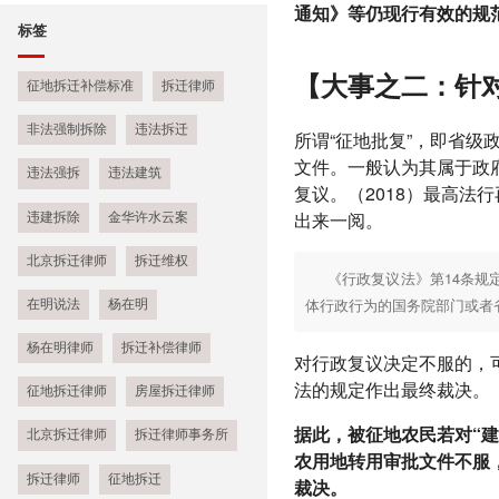
通知》等仍现行有效的规
标签
【大事之二：针
征地拆迁补偿标准
拆迁律师
非法强制拆除
违法拆迁
所谓“征地批复”，即省级
文件。一般认为其属于政
违法强拆
违法建筑
复议。（2018）最高法
出来一阅。
违建拆除
金华许水云案
北京拆迁律师
拆迁维权
《行政复议法》第14条
体行政行为的国务院部门或者
在明说法
杨在明
杨在明律师
拆迁补偿律师
对行政复议决定不服的，
法的规定作出最终裁决。
征地拆迁律师
房屋拆迁律师
据此，被征地农民若对“建
北京拆迁律师
拆迁律师事务所
农用地转用审批文件不服
拆迁律师
征地拆迁
裁决。