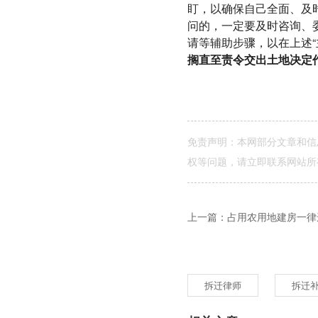
盯，以确保自己全面、及
问的，一定要及时咨询、
请等辅助步骤，以在上述“
搁直至责令交出土地决定
免责声明：本网部分文章和信
权等问题，请立即联系网站所
上一篇：占用农用地建房一律违
拆迁律师
拆迁