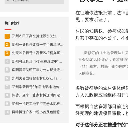
在征地依法报批前，法律
见，要求听证了。
热门推荐
村民的知情权、参与权如
1
郑州农民工高空拆迁照引关注 自称不敢给家人说
对其中存在的不公平、不
2
郑州一处拆迁废墟一年半未清理小小照相馆被压斜
新修订的《土地管理法》
3
先安置后拆迁！高新区梧桐办事处银屏路集体土地成套住宅首批拆迁群众喜提新房
社会稳定风险评估，并将征收
4
郑州村庄拆迁 小学生在废墟中“翻山越岭”
（镇）和村、村民小组范围内
5
南阳普康制药厂原办公大楼拆迁中出现意外坍塌事故
人的意见。
6
郑州夫妻面临都市村庄拆迁 想通过办理离婚多分房
多数被征地的农村集体经
7
郑州常砦拆迁3年后成菜地 地价千万元一亩
方人民政府应当组织召开
8
陈砦、庙李、张家村拆迁时间定了!(附房企占地明细)
9
郑州一拆迁工地半空高悬水泥板 仅靠一根钢筋连接
而根据自然资源部日前连
经受理的建设项目审批，
10
网曝拆迁户家中现匕首及色情恐吓 警方:正在侦查
对于这部分正在推进中的