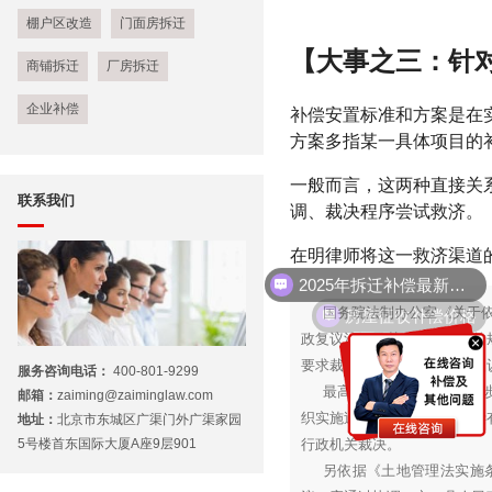
棚户区改造
门面房拆迁
【大事之三：针
商铺拆迁
厂房拆迁
补偿安置标准和方案是在
企业补偿
方案多指某一具体项目的
一般而言，这两种直接关
联系我们
调、裁决程序尝试救济。
在明律师将这一救济渠道
2025年拆迁补偿最新标准
房屋征收补偿价格
国务院法制办公室《关于依
政复议法》及其实施条例等的
要求裁决的，应当依照行政复
服务咨询电话：
400-801-9299
最高人民法院《关于审理
邮箱：
zaiming@zaiminglaw.com
织实施过程中确定的土地补偿
地址：
北京市东城区广渠门外广渠家园
行政机关裁决。
5号楼首东国际大厦A座9层901
另依据《土地管理法实施