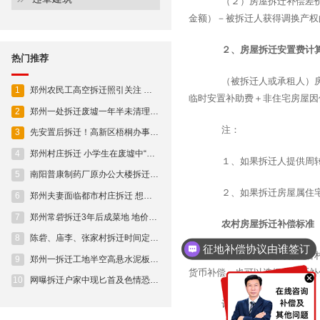
（２）房屋拆迁补偿差价＝
金额）－被拆迁人获得调换产权
２、房屋拆迁安置费计
热门推荐
（被拆迁人或承租人）房屋
1
郑州农民工高空拆迁照引关注 自称不敢给家人说
临时安置补助费＋非住宅房屋因
2
郑州一处拆迁废墟一年半未清理小小照相馆被压斜
注：
3
先安置后拆迁！高新区梧桐办事处银屏路集体土地成套住宅首批拆迁群众喜提新房
4
郑州村庄拆迁 小学生在废墟中“翻山越岭”
１、如果拆迁人提供周转
5
南阳普康制药厂原办公大楼拆迁中出现意外坍塌事故
２、如果拆迁房屋属住宅
6
郑州夫妻面临都市村庄拆迁 想通过办理离婚多分房
7
郑州常砦拆迁3年后成菜地 地价千万元一亩
农村房屋拆迁补偿标准
8
陈砦、庙李、张家村拆迁时间定了!(附房企占地明细)
征地补偿协议由谁签订
（１）被征地的村或者村民
9
郑州一拆迁工地半空高悬水泥板 仅靠一根钢筋连接
货币补偿，也可以选择与货币补
10
网曝拆迁户家中现匕首及色情恐吓 警方:正在侦查
计算公式：