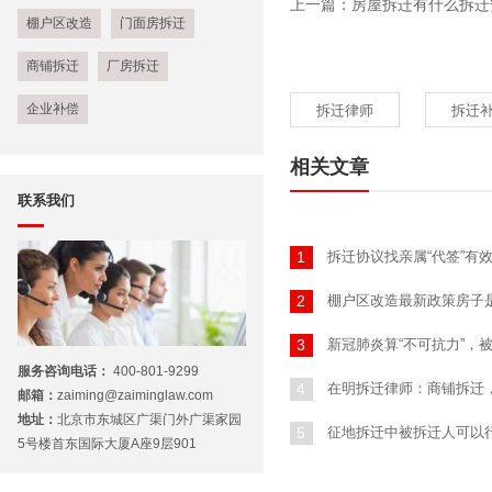
上一篇：房屋拆迁有什么拆迁
棚户区改造
门面房拆迁
商铺拆迁
厂房拆迁
企业补偿
拆迁律师
拆迁
相关文章
联系我们
拆迁协议找亲属“代签”有
1
棚户区改造最新政策房子
2
新冠肺炎算“不可抗力”，
3
服务咨询电话：
400-801-9299
在明拆迁律师：商铺拆迁
4
邮箱：
zaiming@zaiminglaw.com
地址：
北京市东城区广渠门外广渠家园
征地拆迁中被拆迁人可以
5
5号楼首东国际大厦A座9层901