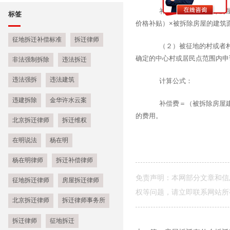
补偿费＝（被拆拆除房屋建
标签
价格补贴）×被拆除房屋的建筑
征地拆迁补偿标准
拆迁律师
（２）被征地的村或者村民
确定的中心村或居民点范围内申
非法强制拆除
违法拆迁
违法强拆
违法建筑
计算公式：
违建拆除
金华许水云案
补偿费＝（被拆除房屋建安
的费用。
北京拆迁律师
拆迁维权
在明说法
杨在明
杨在明律师
拆迁补偿律师
免责声明：本网部分文章和信
征地拆迁律师
房屋拆迁律师
权等问题，请立即联系网站所
北京拆迁律师
拆迁律师事务所
拆迁律师
征地拆迁