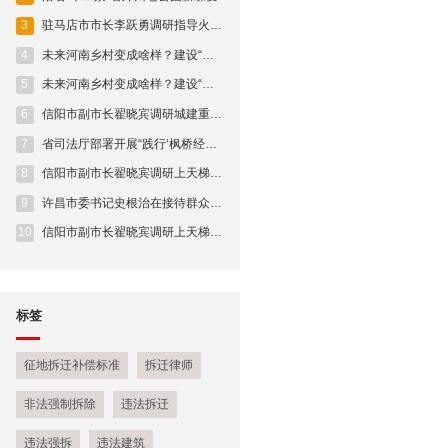
3
驻马店市市长李跃勇调研指导火车站片区开发建设
4
未来河南乡村变成啥样？建设“施工图”来了！
5
未来河南乡村变成啥样？建设“施工图”来了！
6
信阳市副市长翟晓宾调研城建重点项目建设进展情况
7
省司法厅部署开展“践行‘枫桥经验’ 助力平安河南” 人民调解专项活动
8
信阳市副市长翟晓宾调研上天梯林长制工作及安全生产工作
9
许昌市委书记史根治在接待群众来访时强调 牢固树立人民至上理念 用心用情用力做好新时代群众工作
10
信阳市副市长翟晓宾调研上天梯林长制工作及安全生产工作
标签
征地拆迁补偿标准
拆迁律师
非法强制拆除
违法拆迁
违法强拆
违法建筑