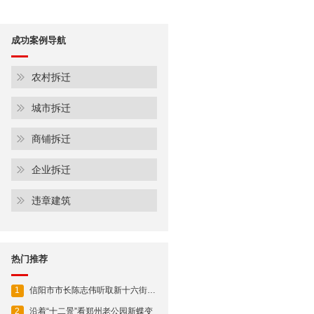
成功案例导航
农村拆迁
城市拆迁
商铺拆迁
企业拆迁
违章建筑
热门推荐
1
信阳市市长陈志伟听取新十六街贯通工程规划设计情况
2
沿着“十二景”看郑州老公园新蝶变