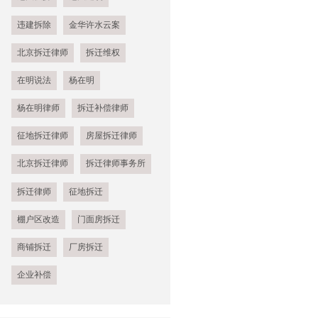
违建拆除
金华许水云案
北京拆迁律师
拆迁维权
在明说法
杨在明
杨在明律师
拆迁补偿律师
征地拆迁律师
房屋拆迁律师
北京拆迁律师
拆迁律师事务所
拆迁律师
征地拆迁
棚户区改造
门面房拆迁
商铺拆迁
厂房拆迁
企业补偿
2025年拆迁补偿最新标准