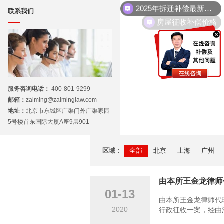
联系我们
房屋征收补偿价格
服务咨询电话：
400-801-9299
邮箱：
zaiming@zaiminglaw.com
地址：
北京市东城区广渠门外广渠家园
5号楼首东国际大厦A座9层901
区域：
全部
北京
上海
广州
由本所王金龙律师
01-13
由本所王金龙律师代
2020
行政征收一案，经由湖