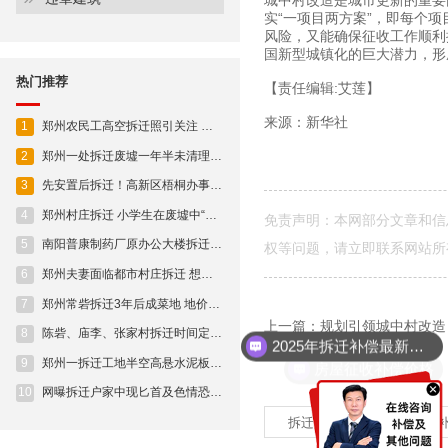
城中村改造是城市更新的重要
实“一项目两方案”，即每个
风险，又能确保征收工作顺利
国新型城镇化的巨大潜力，形
热门推荐
【责任编辑:艾莲】
来源：新华社
1
郑州农民工高空拆迁照引关注 自称不敢给家人说
2
郑州一处拆迁废墟一年半未清理小小照相馆被压斜
3
先安置后拆迁！高新区梧桐办事处银屏路集体土地成套住宅首批拆迁群众喜提新房
4
郑州村庄拆迁 小学生在废墟中“翻山越岭”
免责声明：本网部分文章和信
5
南阳普康制药厂原办公大楼拆迁中出现意外坍塌事故
权等问题，请立即联系网站所
6
郑州夫妻面临都市村庄拆迁 想通过办理离婚多分房
7
郑州常砦拆迁3年后成菜地 地价千万元一亩
2025年拆迁补偿最新标准
上一篇：规划引领城中村改造
8
陈砦、庙李、张家村拆迁时间定了!(附房企占地明细)
房屋征收补偿价格
9
郑州一拆迁工地半空高悬水泥板 仅靠一根钢筋连接
10
网曝拆迁户家中现匕首及色情恐吓 警方:正在侦查
拆迁律师
拆迁