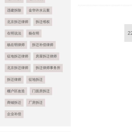
违建拆除
金华许水云案
北京拆迁律师
拆迁维权
2
在明说法
杨在明
杨在明律师
拆迁补偿律师
征地拆迁律师
房屋拆迁律师
北京拆迁律师
拆迁律师事务所
拆迁律师
征地拆迁
棚户区改造
门面房拆迁
商铺拆迁
厂房拆迁
企业补偿