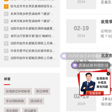
2019
是遍及
3
驻马店市市长李跃勇调研指导火车站片区开发建设
4
未来河南乡村变成啥样？建设“施工图”来了！
5
未来河南乡村变成啥样？建设“施工图”来了！
改造项
02-19
6
信阳市副市长翟晓宾调研城建重点项目建设进展情况
证明涉
2019
呢？法
7
省司法厅部署开展“践行‘枫桥经验’ 助力平安河南” 人民调解专项活动
8
信阳市副市长翟晓宾调研上天梯林长制工作及安全生产工作
9
许昌市委书记史根治在接待群众来访时强调 牢固树立人民至上理念 用心用情用力做好新时代群众工作
2025年拆迁补偿最新标准
北京市
10
信阳市副市长翟晓宾调研上天梯林长制工作及安全生产工作
02-19
房屋征收补偿价格
【事实
2019
限公司
标签
北京
征地拆迁补偿标准
拆迁律师
02-19
【事实
非法强制拆除
违法拆迁
2019
项目建
违法强拆
违法建筑