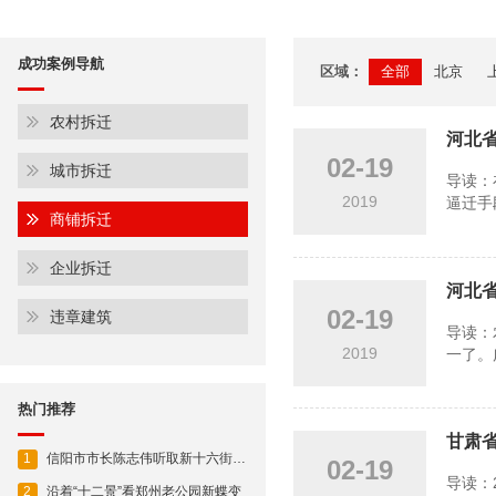
成功案例导航
区域：
全部
北京
农村拆迁
河北省
02-19
城市拆迁
导读：
2019
逼迁手
商铺拆迁
企业拆迁
河北省
02-19
违章建筑
导读：
2019
一了。
热门推荐
甘肃省
1
信阳市市长陈志伟听取新十六街贯通工程规划设计情况
02-19
导读：
2
沿着“十二景”看郑州老公园新蝶变